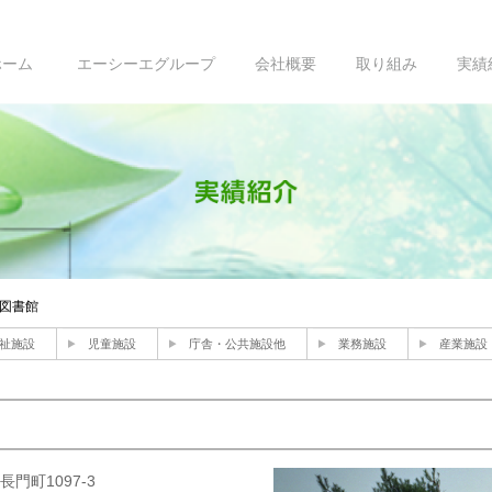
ホーム
エーシーエグループ
会社概要
取り組み
実績
図書館
祉施設
児童施設
庁舎・公共施設他
業務施設
産業施設
町1097-3