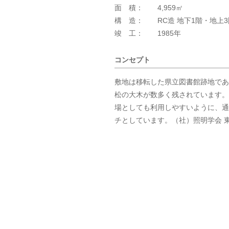
面 積： 4,959㎡
構 造： RC造 地下1階・地上3
竣 工： 1985年
コンセプト
敷地は移転した県立図書館跡地であ
松の大木が数多く残されています。
場としても利用しやすいように、通
チとしています。（社）照明学会 東海